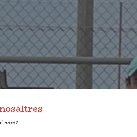
nosaltres
í som?