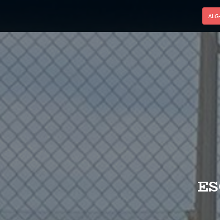
ALG
ES